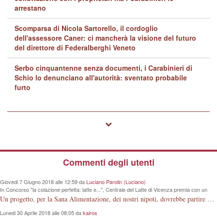
arrestano
Scomparsa di Nicola Sartorello, il cordoglio
dell'assessore Caner: ci mancherà la visione del futuro
del direttore di Federalberghi Veneto
Serbo cinquantenne senza documenti, i Carabinieri di
Schio lo denunciano all'autorità: sventato probabile
furto
Commenti degli utenti
Giovedi 7 Giugno 2018 alle 12:59 da
Luciano Parolin (Luciano)
In Concorso "la colazione perfetta: latte e...", Centrale del Latte di Vicenza premia con un
iPad Primaria "G. Rodari" e altre 4 scuole
Un progetto, per la Sana Alimentazione, dei nostri nipoti, dovrebbe partire dalla conoscenza della Mucca da Latte. La Vacca che produce la materia prima. Meno lezioni, più visioni dirette.
Lunedi 30 Aprile 2018 alle 08:05 da
kairos