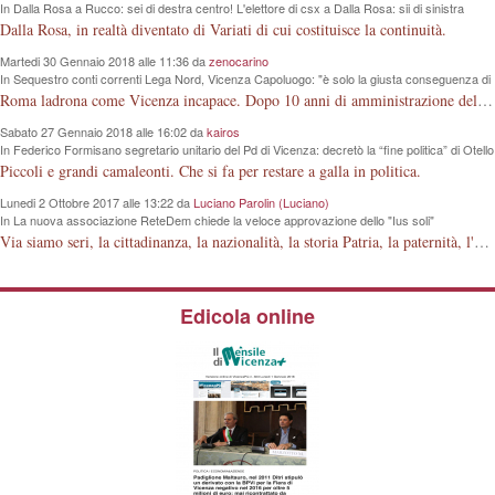
In Dalla Rosa a Rucco: sei di destra centro! L'elettore di csx a Dalla Rosa: sii di sinistra
centro!
Dalla Rosa, in realtà diventato di Variati di cui costituisce la continuità.
Martedi 30 Gennaio 2018 alle 11:36 da
zenocarino
In Sequestro conti correnti Lega Nord, Vicenza Capoluogo: "è solo la giusta conseguenza di
un modo sbagliato di intendere la politica"
Roma ladrona come Vicenza incapace. Dopo 10 anni di amministrazione della nostra Città, questi signori guardano la lontana "luna e non il dito", che hanno davanti agli occhi.
Sabato 27 Gennaio 2018 alle 16:02 da
kairos
In Federico Formisano segretario unitario del Pd di Vicenza: decretò la “fine politica” di Otello
Dalla Rosa, ora lo accompagnerà per le amministrative 2018
Piccoli e grandi camaleonti. Che si fa per restare a galla in politica.
Lunedi 2 Ottobre 2017 alle 13:22 da
Luciano Parolin (Luciano)
In La nuova associazione ReteDem chiede la veloce approvazione dello "Ius soli"
Via siamo seri, la cittadinanza, la nazionalità, la storia Patria, la paternità, l'articolo 29 della Costituzione della Repubblica Italiana, è fatta dagli Italiani ! Mio bisnonno, poi mio nonno, poi mio padre, in 150 anni, hanno costruito la Nazione Italiana. La Guerra 15-18 con milioni di morti a cosa è servita? A niente ? Dove erano i Nostri sapientoni nel 1848, dove erano nel 1915 e via discorrendo? Si deve o meno essere orgogliosi di appartenere alla STIRPE ITALIANA ? Siamo orgogliosi o no della FERRARI italiana ? Lo Ius solo, è una piccola porcheria "elettorale" che modifica la stessa struttura Familiare prevista dalla Costituzione. Come si fa a regalare 2000 anni di Storia ai cittadini (?) islamici, senza rendersi conto della evoluzione dei tempi, dei fatti, e di quanto questi Ci Odiano! Amen.
Edicola online