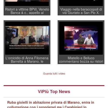
Ristori a vittime BPVi, Veneto
Viaggio nella baraccopoli di
Banca & c., appello al
via Giuriato a San Pio X.
sottosegretario Alessio
Vicenza ai Vicentini: “faremo
Villarosa: per mettere ordine
un regalo di Natale ai
convochi con Di Maio CNCU
residenti”
a supporto della cabina di
regia al Mef
L'omicidio di Anna Filomena
Miatello e Belluco
Barretta a Marano, le
commentano bozza su ristori
indagini dei carabinieri di
BPVi e Veneto Banca
Vicenza sul marito Angelo
Lavarra: più avvincenti di
Guarda tutti i video
quelle di... Barbara D'Urso
ViPiù Top News
Ruba gioielli in abitazione privata di Marano, entra in
colluttazione con i proprietari ma i Carabinieri lo