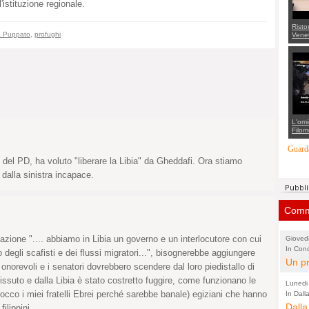
'istituzione regionale.
Risto
a Puppato
,
profughi
Venet
appel
Aless
mette
con 
suppo
regia
L'omi
Filom
Maran
carab
Guarda
marit
 del PD, ha voluto "liberare la Libia" da Gheddafi. Ora stiamo
più a
di...
e dalla sinistra incapace.
Comme
etazione ".... abbiamo in Libia un governo e un interlocutore con cui
Gioved
In Conc
(Lucian
 degli scafisti e dei flussi migratori...", bisognerebbe aggiungere
Latte d
Un pr
 onorevoli e i senatori dovrebbero scendere dal loro piedistallo di
altre 4
nostr
issuto e dalla Libia è stato costretto fuggire, come funzionano le
Lunedi 
conos
 tocco i miei fratelli Ebrei perché sarebbe banale) egiziani che hanno
In Dall
a Dalla 
Dalla
che p
ilippini...