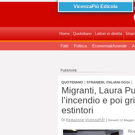
VicenzaPiù Edicola
Vicen
Home
Quotidiano
Lettori in diretta
StranI
Fatti
Politica
Economia&Aziende
A
|
|
QUOTIDIANO
STRANIERI, ITALIANI OGGI
Migranti, Laura P
l’incendio e poi gr
estintori
Di
Redazione VicenzaPiÃ¹
|
Giovedi 12 Maggio 
Ric