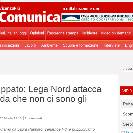
zaPiùComunica - VicenzaPiùComunica.
eri, italiani oggi
Opinioni
Rassegna stampa
Inchieste
Video on demand
ssociazioni
Lavoro
Ambiente
Scuola e formazione
Interviste
Engl
uppato: Lega Nord attacca
ViPiù
ida che non ci sono gli
Ruba 
entra
Scomp
Carab
|
2016 alle 12:10
2 commenti
dell'
Serbo
visio
eviamo da Laura Puppato, senatrice Pd, e pubblichiamo
Carab
Espa