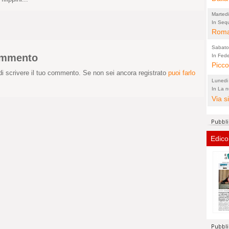
cui c
più vi
Marted
In Sequ
"è solo
Roma
intende
Dopo 
Sabato
nostr
commento
In Fede
decretò 
Picco
lonta
accomp
i scrivere il tuo commento. Se non sei ancora registrato
puoi farlo
restar
davan
Lunedi
In La 
(Lucian
approva
Via s
nazio
l'art
Repub
Edico
Mio b
padre
Nazio
milio
Dove 
dove 
deve 
appa