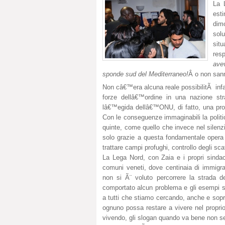
La 
esti
dim
sol
situ
res
ave
sponde sud del Mediterraneo!
Â o non sann
Non câ€™era alcuna reale possibilitÃ infatt
forze dellâ€™ordine in una nazione st
lâ€™egida dellâ€™ONU, di fatto, una prop
Con le conseguenze immaginabili la politic
quinte, come quello che invece nel silenzi
solo grazie a questa fondamentale opera
trattare campi profughi, controllo degli scaf
La Lega Nord, con Zaia e i propri sindac
comuni veneti, dove centinaia di immigr
non si Ã¨ voluto percorrere la strada d
comportato alcun problema e gli esempi so
a tutti che stiamo cercando, anche e sopra
ognuno possa restare a vivere nel propri
vivendo, gli slogan quando va bene non s