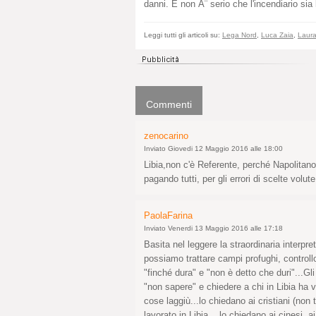
danni. E non Ã¨ serio che l'incendiario sia l
Leggi tutti gli articoli su:
Lega Nord
,
Luca Zaia
,
Laur
Commenti
zenocarino
Inviato Giovedi 12 Maggio 2016 alle 18:00
Libia,non c'è Referente, perché Napolitano
pagando tutti, per gli errori di scelte volut
PaolaFarina
Inviato Venerdi 13 Maggio 2016 alle 17:18
Basita nel leggere la straordinaria interpr
possiamo trattare campi profughi, controllo
"finché dura" e "non è detto che duri"...Gli
"non sapere" e chiedere a chi in Libia ha v
cose laggiù...lo chiedano ai cristiani (non
lavorato in Libia....lo chiedano ai cinesi, ai f