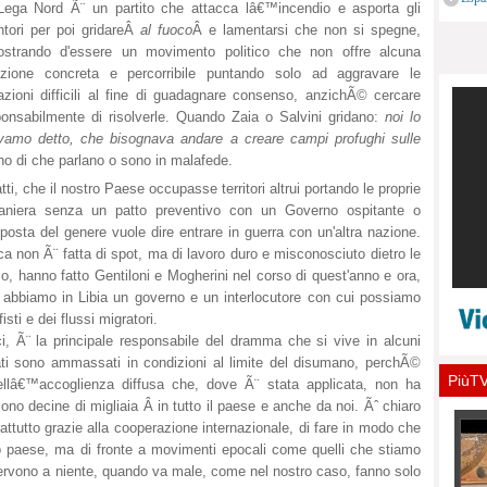
Fede
Lega Nord Ã¨ un partito che attacca lâ€™incendio e asporta gli
all'a
ntori per poi gridareÂ
al fuoco
Â e lamentarsi che non si spegne,
ostrando d'essere un movimento politico che non offre alcuna
uzione concreta e percorribile puntando solo ad aggravare le
azioni difficili al fine di guadagnare consenso, anzichÃ© cercare
ponsabilmente di risolverle. Quando Zaia o Salvini gridano:
noi lo
vamo detto, che bisognava andare a creare campi profughi sulle
o di che parlano o sono in malafede.
i, che il nostro Paese occupasse territori altrui portando le proprie
raniera senza un patto preventivo con un Governo ospitante o
osta del genere vuole dire entrare in guerra con un'altra nazione.
a non Ã¨ fatta di spot, ma di lavoro duro e misconosciuto dietro le
o, hanno fatto Gentiloni e Mogherini nel corso di quest'anno e ora,
 abbiamo in Libia un governo e un interlocutore con cui possiamo
isti e dei flussi migratori.
i, Ã¨ la principale responsabile del dramma che si vive in alcuni
ati sono ammassati in condizioni al limite del disumano, perchÃ©
PiùT
ellâ€™accoglienza diffusa che, dove Ã¨ stata applicata, non ha
no decine di migliaia Â in tutto il paese e anche da noi. Ãˆ chiaro
ttutto grazie alla cooperazione internazionale, di fare in modo che
o paese, ma di fronte a movimenti epocali come quelli che stiamo
ervono a niente, quando va male, come nel nostro caso, fanno solo