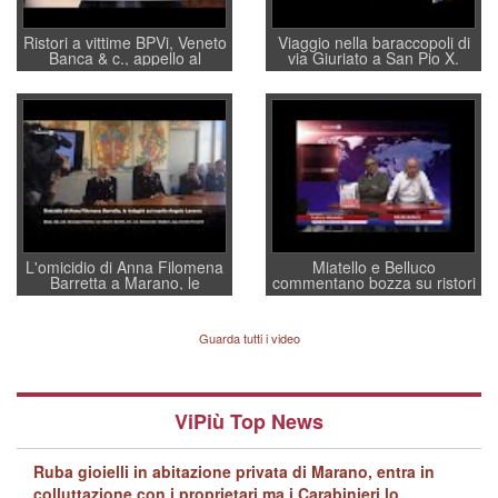
Ristori a vittime BPVi, Veneto
Viaggio nella baraccopoli di
Banca & c., appello al
via Giuriato a San Pio X.
sottosegretario Alessio
Vicenza ai Vicentini: “faremo
Villarosa: per mettere ordine
un regalo di Natale ai
convochi con Di Maio CNCU
residenti”
a supporto della cabina di
regia al Mef
L'omicidio di Anna Filomena
Miatello e Belluco
Barretta a Marano, le
commentano bozza su ristori
indagini dei carabinieri di
BPVi e Veneto Banca
Vicenza sul marito Angelo
Lavarra: più avvincenti di
Guarda tutti i video
quelle di... Barbara D'Urso
ViPiù Top News
Ruba gioielli in abitazione privata di Marano, entra in
colluttazione con i proprietari ma i Carabinieri lo