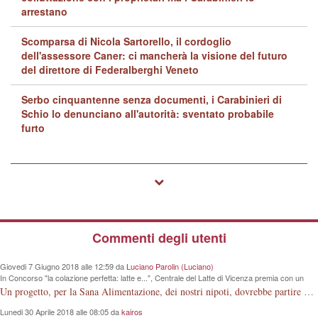
arrestano
Scomparsa di Nicola Sartorello, il cordoglio
dell'assessore Caner: ci mancherà la visione del futuro
del direttore di Federalberghi Veneto
Serbo cinquantenne senza documenti, i Carabinieri di
Schio lo denunciano all'autorità: sventato probabile
furto
Commenti degli utenti
Giovedi 7 Giugno 2018 alle 12:59 da
Luciano Parolin (Luciano)
In Concorso "la colazione perfetta: latte e...", Centrale del Latte di Vicenza premia con un
iPad Primaria "G. Rodari" e altre 4 scuole
Un progetto, per la Sana Alimentazione, dei nostri nipoti, dovrebbe partire dalla conoscenza della Mucca da Latte. La Vacca che produce la materia prima. Meno lezioni, più visioni dirette.
Lunedi 30 Aprile 2018 alle 08:05 da
kairos