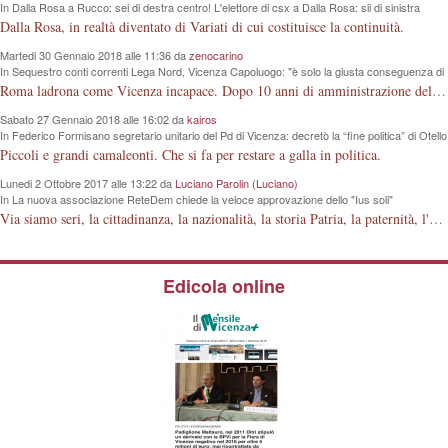
In Dalla Rosa a Rucco: sei di destra centro! L'elettore di csx a Dalla Rosa: sii di sinistra
centro!
Dalla Rosa, in realtà diventato di Variati di cui costituisce la continuità.
Martedi 30 Gennaio 2018 alle 11:36 da
zenocarino
In Sequestro conti correnti Lega Nord, Vicenza Capoluogo: "è solo la giusta conseguenza di
un modo sbagliato di intendere la politica"
Roma ladrona come Vicenza incapace. Dopo 10 anni di amministrazione della nostra Città, questi signori guardano la lontana "luna e non il dito", che hanno davanti agli occhi.
Sabato 27 Gennaio 2018 alle 16:02 da
kairos
In Federico Formisano segretario unitario del Pd di Vicenza: decretò la “fine politica” di Otello
Dalla Rosa, ora lo accompagnerà per le amministrative 2018
Piccoli e grandi camaleonti. Che si fa per restare a galla in politica.
Lunedi 2 Ottobre 2017 alle 13:22 da
Luciano Parolin (Luciano)
In La nuova associazione ReteDem chiede la veloce approvazione dello "Ius soli"
Via siamo seri, la cittadinanza, la nazionalità, la storia Patria, la paternità, l'articolo 29 della Costituzione della Repubblica Italiana, è fatta dagli Italiani ! Mio bisnonno, poi mio nonno, poi mio padre, in 150 anni, hanno costruito la Nazione Italiana. La Guerra 15-18 con milioni di morti a cosa è servita? A niente ? Dove erano i Nostri sapientoni nel 1848, dove erano nel 1915 e via discorrendo? Si deve o meno essere orgogliosi di appartenere alla STIRPE ITALIANA ? Siamo orgogliosi o no della FERRARI italiana ? Lo Ius solo, è una piccola porcheria "elettorale" che modifica la stessa struttura Familiare prevista dalla Costituzione. Come si fa a regalare 2000 anni di Storia ai cittadini (?) islamici, senza rendersi conto della evoluzione dei tempi, dei fatti, e di quanto questi Ci Odiano! Amen.
Edicola online