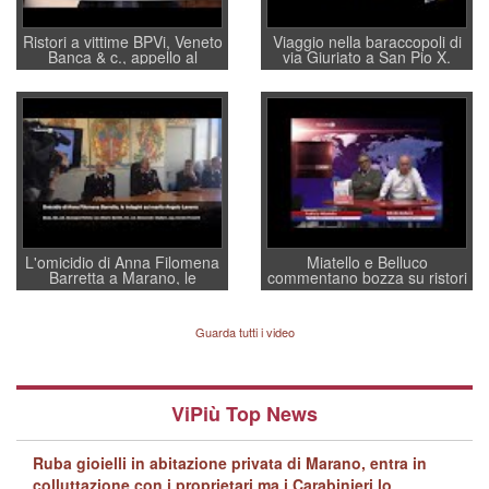
Ristori a vittime BPVi, Veneto
Viaggio nella baraccopoli di
Banca & c., appello al
via Giuriato a San Pio X.
sottosegretario Alessio
Vicenza ai Vicentini: “faremo
Villarosa: per mettere ordine
un regalo di Natale ai
convochi con Di Maio CNCU
residenti”
a supporto della cabina di
regia al Mef
L'omicidio di Anna Filomena
Miatello e Belluco
Barretta a Marano, le
commentano bozza su ristori
indagini dei carabinieri di
BPVi e Veneto Banca
Vicenza sul marito Angelo
Lavarra: più avvincenti di
Guarda tutti i video
quelle di... Barbara D'Urso
ViPiù Top News
Ruba gioielli in abitazione privata di Marano, entra in
colluttazione con i proprietari ma i Carabinieri lo