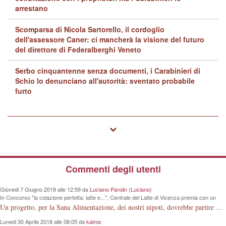
arrestano
Scomparsa di Nicola Sartorello, il cordoglio
dell'assessore Caner: ci mancherà la visione del futuro
del direttore di Federalberghi Veneto
Serbo cinquantenne senza documenti, i Carabinieri di
Schio lo denunciano all'autorità: sventato probabile
furto
Commenti degli utenti
Giovedi 7 Giugno 2018 alle 12:59 da
Luciano Parolin (Luciano)
In Concorso "la colazione perfetta: latte e...", Centrale del Latte di Vicenza premia con un
iPad Primaria "G. Rodari" e altre 4 scuole
Un progetto, per la Sana Alimentazione, dei nostri nipoti, dovrebbe partire dalla conoscenza della Mucca da Latte. La Vacca che produce la materia prima. Meno lezioni, più visioni dirette.
Lunedi 30 Aprile 2018 alle 08:05 da
kairos