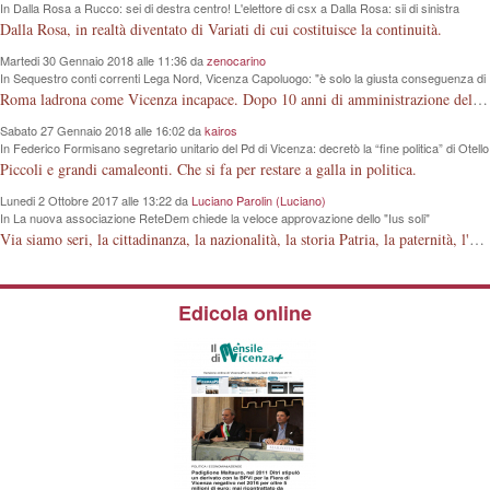
In Dalla Rosa a Rucco: sei di destra centro! L'elettore di csx a Dalla Rosa: sii di sinistra
centro!
Dalla Rosa, in realtà diventato di Variati di cui costituisce la continuità.
Martedi 30 Gennaio 2018 alle 11:36 da
zenocarino
In Sequestro conti correnti Lega Nord, Vicenza Capoluogo: "è solo la giusta conseguenza di
un modo sbagliato di intendere la politica"
Roma ladrona come Vicenza incapace. Dopo 10 anni di amministrazione della nostra Città, questi signori guardano la lontana "luna e non il dito", che hanno davanti agli occhi.
Sabato 27 Gennaio 2018 alle 16:02 da
kairos
In Federico Formisano segretario unitario del Pd di Vicenza: decretò la “fine politica” di Otello
Dalla Rosa, ora lo accompagnerà per le amministrative 2018
Piccoli e grandi camaleonti. Che si fa per restare a galla in politica.
Lunedi 2 Ottobre 2017 alle 13:22 da
Luciano Parolin (Luciano)
In La nuova associazione ReteDem chiede la veloce approvazione dello "Ius soli"
Via siamo seri, la cittadinanza, la nazionalità, la storia Patria, la paternità, l'articolo 29 della Costituzione della Repubblica Italiana, è fatta dagli Italiani ! Mio bisnonno, poi mio nonno, poi mio padre, in 150 anni, hanno costruito la Nazione Italiana. La Guerra 15-18 con milioni di morti a cosa è servita? A niente ? Dove erano i Nostri sapientoni nel 1848, dove erano nel 1915 e via discorrendo? Si deve o meno essere orgogliosi di appartenere alla STIRPE ITALIANA ? Siamo orgogliosi o no della FERRARI italiana ? Lo Ius solo, è una piccola porcheria "elettorale" che modifica la stessa struttura Familiare prevista dalla Costituzione. Come si fa a regalare 2000 anni di Storia ai cittadini (?) islamici, senza rendersi conto della evoluzione dei tempi, dei fatti, e di quanto questi Ci Odiano! Amen.
Edicola online