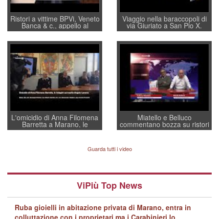
Ristori a vittime BPVi, Veneto
Viaggio nella baraccopoli di
Banca & c., appello al
via Giuriato a San Pio X.
sottosegretario Alessio
Vicenza ai Vicentini: “faremo
Villarosa: per mettere ordine
un regalo di Natale ai
convochi con Di Maio CNCU
residenti”
a supporto della cabina di
regia al Mef
L'omicidio di Anna Filomena
Miatello e Belluco
Barretta a Marano, le
commentano bozza su ristori
indagini dei carabinieri di
BPVi e Veneto Banca
Vicenza sul marito Angelo
Lavarra: più avvincenti di
Guarda tutti i video
quelle di... Barbara D'Urso
ViPiù Top News
Ruba gioielli in abitazione privata di Marano, entra in
colluttazione con i proprietari ma i Carabinieri lo