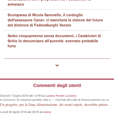
arrestano
Scomparsa di Nicola Sartorello, il cordoglio
dell'assessore Caner: ci mancherà la visione del futuro
del direttore di Federalberghi Veneto
Serbo cinquantenne senza documenti, i Carabinieri di
Schio lo denunciano all'autorità: sventato probabile
furto
Commenti degli utenti
Giovedi 7 Giugno 2018 alle 12:59 da
Luciano Parolin (Luciano)
In Concorso "la colazione perfetta: latte e...", Centrale del Latte di Vicenza premia con un
iPad Primaria "G. Rodari" e altre 4 scuole
Un progetto, per la Sana Alimentazione, dei nostri nipoti, dovrebbe partire dalla conoscenza della Mucca da Latte. La Vacca che produce la materia prima. Meno lezioni, più visioni dirette.
Lunedi 30 Aprile 2018 alle 08:05 da
kairos