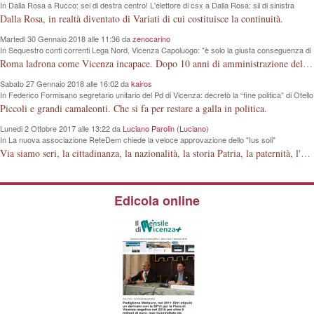
In Dalla Rosa a Rucco: sei di destra centro! L'elettore di csx a Dalla Rosa: sii di sinistra
centro!
Dalla Rosa, in realtà diventato di Variati di cui costituisce la continuità.
Martedi 30 Gennaio 2018 alle 11:36 da
zenocarino
In Sequestro conti correnti Lega Nord, Vicenza Capoluogo: "è solo la giusta conseguenza di
un modo sbagliato di intendere la politica"
Roma ladrona come Vicenza incapace. Dopo 10 anni di amministrazione della nostra Città, questi signori guardano la lontana "luna e non il dito", che hanno davanti agli occhi.
Sabato 27 Gennaio 2018 alle 16:02 da
kairos
In Federico Formisano segretario unitario del Pd di Vicenza: decretò la “fine politica” di Otello
Dalla Rosa, ora lo accompagnerà per le amministrative 2018
Piccoli e grandi camaleonti. Che si fa per restare a galla in politica.
Lunedi 2 Ottobre 2017 alle 13:22 da
Luciano Parolin (Luciano)
In La nuova associazione ReteDem chiede la veloce approvazione dello "Ius soli"
Via siamo seri, la cittadinanza, la nazionalità, la storia Patria, la paternità, l'articolo 29 della Costituzione della Repubblica Italiana, è fatta dagli Italiani ! Mio bisnonno, poi mio nonno, poi mio padre, in 150 anni, hanno costruito la Nazione Italiana. La Guerra 15-18 con milioni di morti a cosa è servita? A niente ? Dove erano i Nostri sapientoni nel 1848, dove erano nel 1915 e via discorrendo? Si deve o meno essere orgogliosi di appartenere alla STIRPE ITALIANA ? Siamo orgogliosi o no della FERRARI italiana ? Lo Ius solo, è una piccola porcheria "elettorale" che modifica la stessa struttura Familiare prevista dalla Costituzione. Come si fa a regalare 2000 anni di Storia ai cittadini (?) islamici, senza rendersi conto della evoluzione dei tempi, dei fatti, e di quanto questi Ci Odiano! Amen.
Edicola online