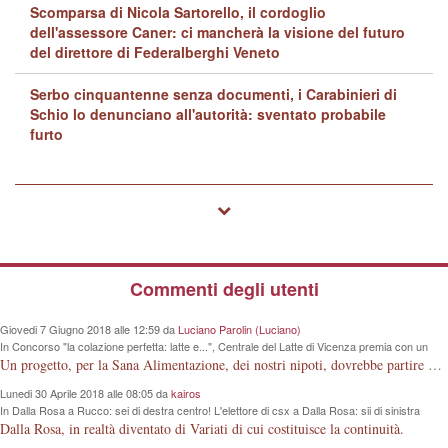
Scomparsa di Nicola Sartorello, il cordoglio
dell'assessore Caner: ci mancherà la visione del futuro
del direttore di Federalberghi Veneto
Serbo cinquantenne senza documenti, i Carabinieri di
Schio lo denunciano all'autorità: sventato probabile
furto
Commenti degli utenti
Giovedi 7 Giugno 2018 alle 12:59 da
Luciano Parolin (Luciano)
In Concorso "la colazione perfetta: latte e...", Centrale del Latte di Vicenza premia con un
iPad Primaria "G. Rodari" e altre 4 scuole
Un progetto, per la Sana Alimentazione, dei nostri nipoti, dovrebbe partire dalla conoscenza della Mucca da Latte. La Vacca che produce la materia prima. Meno lezioni, più visioni dirette.
Lunedi 30 Aprile 2018 alle 08:05 da
kairos
In Dalla Rosa a Rucco: sei di destra centro! L'elettore di csx a Dalla Rosa: sii di sinistra
centro!
Dalla Rosa, in realtà diventato di Variati di cui costituisce la continuità.