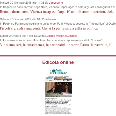
Martedi 30 Gennaio 2018 alle 11:36 da
zenocarino
In Sequestro conti correnti Lega Nord, Vicenza Capoluogo: "è solo la giusta conseguenza di
un modo sbagliato di intendere la politica"
Roma ladrona come Vicenza incapace. Dopo 10 anni di amministrazione della nostra Città, questi signori guardano la lontana "luna e non il dito", che hanno davanti agli occhi.
Sabato 27 Gennaio 2018 alle 16:02 da
kairos
In Federico Formisano segretario unitario del Pd di Vicenza: decretò la “fine politica” di Otello
Dalla Rosa, ora lo accompagnerà per le amministrative 2018
Piccoli e grandi camaleonti. Che si fa per restare a galla in politica.
Lunedi 2 Ottobre 2017 alle 13:22 da
Luciano Parolin (Luciano)
In La nuova associazione ReteDem chiede la veloce approvazione dello "Ius soli"
Via siamo seri, la cittadinanza, la nazionalità, la storia Patria, la paternità, l'articolo 29 della Costituzione della Repubblica Italiana, è fatta dagli Italiani ! Mio bisnonno, poi mio nonno, poi mio padre, in 150 anni, hanno costruito la Nazione Italiana. La Guerra 15-18 con milioni di morti a cosa è servita? A niente ? Dove erano i Nostri sapientoni nel 1848, dove erano nel 1915 e via discorrendo? Si deve o meno essere orgogliosi di appartenere alla STIRPE ITALIANA ? Siamo orgogliosi o no della FERRARI italiana ? Lo Ius solo, è una piccola porcheria "elettorale" che modifica la stessa struttura Familiare prevista dalla Costituzione. Come si fa a regalare 2000 anni di Storia ai cittadini (?) islamici, senza rendersi conto della evoluzione dei tempi, dei fatti, e di quanto questi Ci Odiano! Amen.
Edicola online