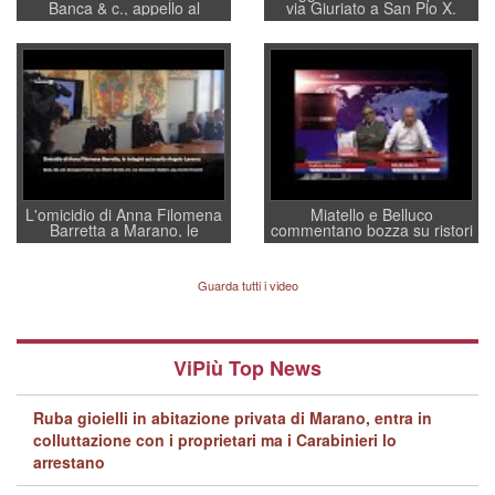
Banca & c., appello al
via Giuriato a San Pio X.
sottosegretario Alessio
Vicenza ai Vicentini: “faremo
Villarosa: per mettere ordine
un regalo di Natale ai
convochi con Di Maio CNCU
residenti”
a supporto della cabina di
regia al Mef
L'omicidio di Anna Filomena
Miatello e Belluco
Barretta a Marano, le
commentano bozza su ristori
indagini dei carabinieri di
BPVi e Veneto Banca
Vicenza sul marito Angelo
Lavarra: più avvincenti di
Guarda tutti i video
quelle di... Barbara D'Urso
ViPiù Top News
Ruba gioielli in abitazione privata di Marano, entra in
colluttazione con i proprietari ma i Carabinieri lo
arrestano