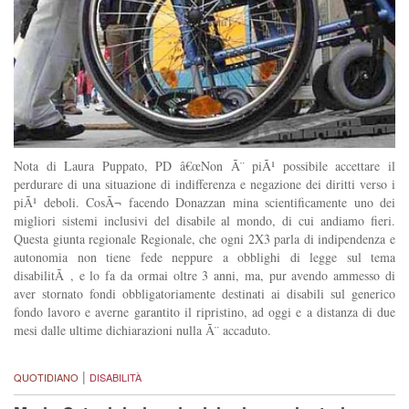
Nota di Laura Puppato, PD â€œNon Ã¨ piÃ¹ possibile accettare il
perdurare di una situazione di indifferenza e negazione dei diritti verso i
piÃ¹ deboli. CosÃ¬ facendo Donazzan mina scientificamente uno dei
migliori sistemi inclusivi del disabile al mondo, di cui andiamo fieri.
Questa giunta regionale Regionale, che ogni 2X3 parla di indipendenza e
autonomia non tiene fede neppure a obblighi di legge sul tema
disabilitÃ , e lo fa da ormai oltre 3 anni, ma, pur avendo ammesso di
aver stornato fondi obbligatoriamente destinati ai disabili sul generico
fondo lavoro e averne garantito il ripristino, ad oggi e a distanza di due
mesi dalle ultime dichiarazioni nulla Ã¨ accaduto.
|
QUOTIDIANO
DISABILITÀ