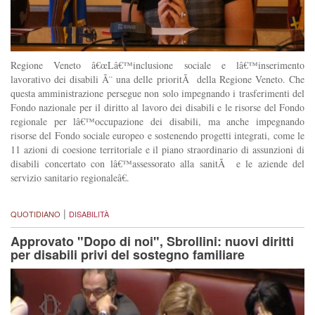
Regione Veneto â€œLâ€™inclusione sociale e lâ€™inserimento
lavorativo dei disabili Ã¨ una delle prioritÃ della Regione Veneto. Che
questa amministrazione persegue non solo impegnando i trasferimenti del
Fondo nazionale per il diritto al lavoro dei disabili e le risorse del Fondo
regionale per lâ€™occupazione dei disabili, ma anche impegnando
risorse del Fondo sociale europeo e sostenendo progetti integrati, come le
11 azioni di coesione territoriale e il piano straordinario di assunzioni di
disabili concertato con lâ€™assessorato alla sanitÃ e le aziende del
servizio sanitario regionaleâ€.
|
QUOTIDIANO
DISABILITÀ
Approvato "Dopo di noi", Sbrollini: nuovi diritti
per disabili privi del sostegno familiare