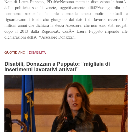
Nota di Laura Puppato, PD â€œNessuno mette in discussione la bontÃ
delle politiche sociali venete, oggettivamente allâ€™avanguardia nel
panorama nazionale, le mie domande erano molto puntuali e
riguardavano i fondi che giungono dai datori di lavoro, ovvero i 5
milioni annui che dichiara la stessa Assessore, che non sono stati erogati
dopo il 2013 dalla Regioneâ€. CosÃ¬ Laura Puppato risponde alle
dichiarazioni dellâ€™Assessore Donazzan.
|
QUOTIDIANO
DISABILITÀ
Disabili, Donazzan a Puppato: “migliaia di
inserimenti lavorativi attivati”