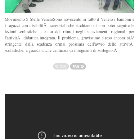
Movimento 5 Stelle VenetoSono novecento in tutto il Veneto i bambini e
i ragazzi con disabilitÃ sensoriali che rischiano di non poter seguire le
lezioni scolastiche a causa dei ritardi negli stanziamenti regionali per
l'attivitÃ didattica integrata. Il problema, gravissimo e reso ancora piÃ¹
stringente dalla scadenza ormai prossima dell'avvio delle attivitÃ
scolastiche, riguarda anche centinaia di insegnanti di sostegno.Â