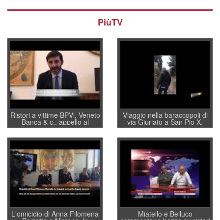
PiùTV
Ristori a vittime BPVi, Veneto
Viaggio nella baraccopoli di
Banca & c., appello al
via Giuriato a San Pio X.
sottosegretario Alessio
Vicenza ai Vicentini: “faremo
Villarosa: per mettere ordine
un regalo di Natale ai
convochi con Di Maio CNCU
residenti”
a supporto della cabina di
regia al Mef
L'omicidio di Anna Filomena
Miatello e Belluco