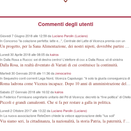
Commenti degli utenti
Giovedi 7 Giugno 2018 alle 12:59 da
Luciano Parolin (Luciano)
In Concorso "la colazione perfetta: latte e...", Centrale del Latte di Vicenza premia con un
iPad Primaria "G. Rodari" e altre 4 scuole
Un progetto, per la Sana Alimentazione, dei nostri nipoti, dovrebbe partire dalla conoscenza della Mucca da Latte. La Vacca che produce la materia prima. Meno lezioni, più visioni dirette.
Lunedi 30 Aprile 2018 alle 08:05 da
kairos
In Dalla Rosa a Rucco: sei di destra centro! L'elettore di csx a Dalla Rosa: sii di sinistra
centro!
Dalla Rosa, in realtà diventato di Variati di cui costituisce la continuità.
Martedi 30 Gennaio 2018 alle 11:36 da
zenocarino
In Sequestro conti correnti Lega Nord, Vicenza Capoluogo: "è solo la giusta conseguenza di
un modo sbagliato di intendere la politica"
Roma ladrona come Vicenza incapace. Dopo 10 anni di amministrazione della nostra Città, questi signori guardano la lontana "luna e non il dito", che hanno davanti agli occhi.
Sabato 27 Gennaio 2018 alle 16:02 da
kairos
In Federico Formisano segretario unitario del Pd di Vicenza: decretò la “fine politica” di Otello
Dalla Rosa, ora lo accompagnerà per le amministrative 2018
Piccoli e grandi camaleonti. Che si fa per restare a galla in politica.
Lunedi 2 Ottobre 2017 alle 13:22 da
Luciano Parolin (Luciano)
In La nuova associazione ReteDem chiede la veloce approvazione dello "Ius soli"
Via siamo seri, la cittadinanza, la nazionalità, la storia Patria, la paternità, l'articolo 29 della Costituzione della Repubblica Italiana, è fatta dagli Italiani ! Mio bisnonno, poi mio nonno, poi mio padre, in 150 anni, hanno costruito la Nazione Italiana. La Guerra 15-18 con milioni di morti a cosa è servita? A niente ? Dove erano i Nostri sapientoni nel 1848, dove erano nel 1915 e via discorrendo? Si deve o meno essere orgogliosi di appartenere alla STIRPE ITALIANA ? Siamo orgogliosi o no della FERRARI italiana ? Lo Ius solo, è una piccola porcheria "elettorale" che modifica la stessa struttura Familiare prevista dalla Costituzione. Come si fa a regalare 2000 anni di Storia ai cittadini (?) islamici, senza rendersi conto della evoluzione dei tempi, dei fatti, e di quanto questi Ci Odiano! Amen.