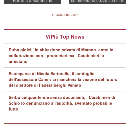
Barretta a Marano, le
commentano bozza su ristori
indagini dei carabinieri di
BPVi e Veneto Banca
Vicenza sul marito Angelo
Lavarra: più avvincenti di
Guarda tutti i video
quelle di... Barbara D'Urso
ViPiù Top News
Ruba gioielli in abitazione privata di Marano, entra in
colluttazione con i proprietari ma i Carabinieri lo
arrestano
Scomparsa di Nicola Sartorello, il cordoglio
dell'assessore Caner: ci mancherà la visione del futuro
del direttore di Federalberghi Veneto
Serbo cinquantenne senza documenti, i Carabinieri di
Schio lo denunciano all'autorità: sventato probabile
furto