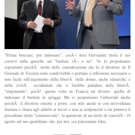
"Prima bruciare, poi indossare", cosÃ¬ Ario Gervasutti titola il suo
corsivo sulla querelle sul "burkini sÃ¬ o no". Ve lo proponiamo
soprattutto perchÃ¨ molte delle considerazioni che fa il direttore de Il
Giornale di Vicenza sono condivisibili o portano a riflessioni necessarie e
non facile sull'argomento della libertÃ delle donne, anche islamiche, e
della civitÃ occidentale che si farebbe paladina della libertÃ
"imponendo", perÃ², questa volta in Francia un divieto: quello di
indossare il burkini in spiagga. Ma vi proponiamo l'editoriale anche
perchÃ¨ il direttore rimette a posto, con stile anche se con un'evidenza
limitata e chiara agli addetti ai lavori e non ai malpancisti a cui puntava il
precedente titolo "commerciale", la questione di un titolo di venerdÃ¬ 19
agosto sul suo quotidiano che, per noi, era palesemnte falso.