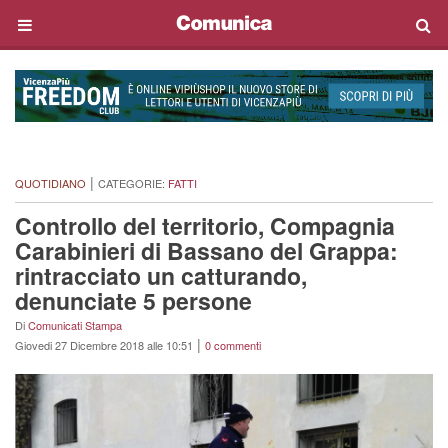
|
QUOTIDIANO
CATEGORIE:
FATTI
Controllo del territorio, Compagnia
Carabinieri di Bassano del Grappa:
rintracciato un catturando,
denunciate 5 persone
Di
Comunicati Stampa
|
Giovedi 27 Dicembre 2018 alle 10:51
0 commenti