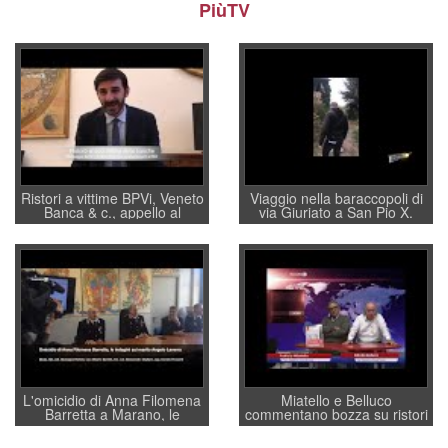
PiùTV
Ristori a vittime BPVi, Veneto
Viaggio nella baraccopoli di
Banca & c., appello al
via Giuriato a San Pio X.
sottosegretario Alessio
Vicenza ai Vicentini: “faremo
Villarosa: per mettere ordine
un regalo di Natale ai
convochi con Di Maio CNCU
residenti”
a supporto della cabina di
regia al Mef
L'omicidio di Anna Filomena
Miatello e Belluco
Barretta a Marano, le
commentano bozza su ristori
indagini dei carabinieri di
BPVi e Veneto Banca
Vicenza sul marito Angelo