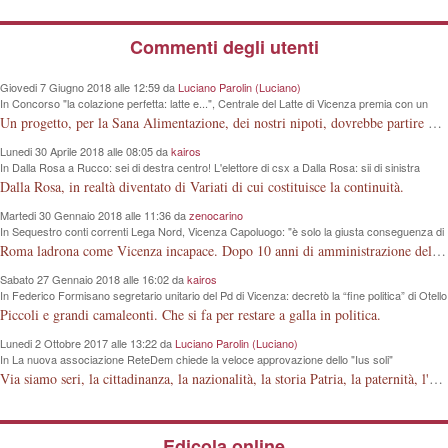
Commenti degli utenti
Giovedi 7 Giugno 2018 alle 12:59 da
Luciano Parolin (Luciano)
In Concorso "la colazione perfetta: latte e...", Centrale del Latte di Vicenza premia con un
iPad Primaria "G. Rodari" e altre 4 scuole
Un progetto, per la Sana Alimentazione, dei nostri nipoti, dovrebbe partire dalla conoscenza della Mucca da Latte. La Vacca che produce la materia prima. Meno lezioni, più visioni dirette.
Lunedi 30 Aprile 2018 alle 08:05 da
kairos
In Dalla Rosa a Rucco: sei di destra centro! L'elettore di csx a Dalla Rosa: sii di sinistra
centro!
Dalla Rosa, in realtà diventato di Variati di cui costituisce la continuità.
Martedi 30 Gennaio 2018 alle 11:36 da
zenocarino
In Sequestro conti correnti Lega Nord, Vicenza Capoluogo: "è solo la giusta conseguenza di
un modo sbagliato di intendere la politica"
Roma ladrona come Vicenza incapace. Dopo 10 anni di amministrazione della nostra Città, questi signori guardano la lontana "luna e non il dito", che hanno davanti agli occhi.
Sabato 27 Gennaio 2018 alle 16:02 da
kairos
In Federico Formisano segretario unitario del Pd di Vicenza: decretò la “fine politica” di Otello
Dalla Rosa, ora lo accompagnerà per le amministrative 2018
Piccoli e grandi camaleonti. Che si fa per restare a galla in politica.
Lunedi 2 Ottobre 2017 alle 13:22 da
Luciano Parolin (Luciano)
In La nuova associazione ReteDem chiede la veloce approvazione dello "Ius soli"
Via siamo seri, la cittadinanza, la nazionalità, la storia Patria, la paternità, l'articolo 29 della Costituzione della Repubblica Italiana, è fatta dagli Italiani ! Mio bisnonno, poi mio nonno, poi mio padre, in 150 anni, hanno costruito la Nazione Italiana. La Guerra 15-18 con milioni di morti a cosa è servita? A niente ? Dove erano i Nostri sapientoni nel 1848, dove erano nel 1915 e via discorrendo? Si deve o meno essere orgogliosi di appartenere alla STIRPE ITALIANA ? Siamo orgogliosi o no della FERRARI italiana ? Lo Ius solo, è una piccola porcheria "elettorale" che modifica la stessa struttura Familiare prevista dalla Costituzione. Come si fa a regalare 2000 anni di Storia ai cittadini (?) islamici, senza rendersi conto della evoluzione dei tempi, dei fatti, e di quanto questi Ci Odiano! Amen.
Edicola online