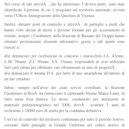
Nel corso di tale attivitÃ , che ha interessato 5 diversi punti, sono state
identificate 4 persone di cui 1 irregolare sul territorio nazionale, avviata
verso l'Ufficio Immigrazione della Questura di Vicenza.
Inoltre, durante posti di controllo e attivitÃ di pattuglie a piedi che
hanno visto decine di mezzi e persone fermate per gli accertamenti di
routine, sempre i Carabinieri della Stazione di Bassano del Grappa hanno
ottenuto preziosissimi elementi informativi; grazie a tali spunti sono
riusciti a:
â€¢ denunciare per ricettazione in concorso i marocchini J.A. 42enne,
L.M. 39enne, Z.J. 30enne, S.S. 33enne, responsabili di aver utilizzato
fuel card rubate per effettuare vari rifornimenti su auto di proprietÃ ;
â€¢ denunciare il 44enne D.A. per furto di uno smartphone all'interno di
un bar cittadino.
Infine, sempre nell'alveo dei citati servizi coordinati, la Stazione
Carabinieri di RosÃ ha rintracciato il catturando 56enne Mauro Lante, di
fatto senza fissa dimora. Lo stesso, condannato per detenzione di
materiale pedopornografico nel 2008, dovrÃ scontare 5 anni di
reclusione e 24000 euro di multa per la condanna definitiva.
I servizi di controllo del territorio continuano per tutto il periodo festivo,
coronato dalle pattuglie in Grande Uniforme nel centro storico di