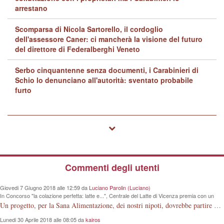
arrestano
Scomparsa di Nicola Sartorello, il cordoglio
dell'assessore Caner: ci mancherà la visione del futuro
del direttore di Federalberghi Veneto
Serbo cinquantenne senza documenti, i Carabinieri di
Schio lo denunciano all'autorità: sventato probabile
furto
Commenti degli utenti
Giovedi 7 Giugno 2018 alle 12:59 da
Luciano Parolin (Luciano)
In Concorso "la colazione perfetta: latte e...", Centrale del Latte di Vicenza premia con un
iPad Primaria "G. Rodari" e altre 4 scuole
Un progetto, per la Sana Alimentazione, dei nostri nipoti, dovrebbe partire dalla conoscenza della Mucca da Latte. La Vacca che produce la materia prima. Meno lezioni, più visioni dirette.
Lunedi 30 Aprile 2018 alle 08:05 da
kairos