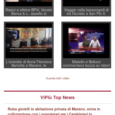
Ristori a vittime BPVi, Veneto
Viaggio nella baraccopoli di
Banca & c., appello al
via Giuriato a San Pio X.
sottosegretario Alessio
Vicenza ai Vicentini: “faremo
Villarosa: per mettere ordine
un regalo di Natale ai
convochi con Di Maio CNCU
residenti”
a supporto della cabina di
regia al Mef
L'omicidio di Anna Filomena
Miatello e Belluco
Barretta a Marano, le
commentano bozza su ristori
indagini dei carabinieri di
BPVi e Veneto Banca
Vicenza sul marito Angelo
Lavarra: più avvincenti di
Guarda tutti i video
quelle di... Barbara D'Urso
ViPiù Top News
Ruba gioielli in abitazione privata di Marano, entra in
colluttazione con i proprietari ma i Carabinieri lo