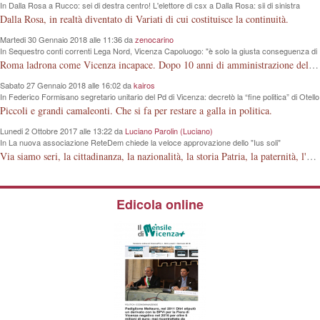
In Dalla Rosa a Rucco: sei di destra centro! L'elettore di csx a Dalla Rosa: sii di sinistra
centro!
Dalla Rosa, in realtà diventato di Variati di cui costituisce la continuità.
Martedi 30 Gennaio 2018 alle 11:36 da
zenocarino
In Sequestro conti correnti Lega Nord, Vicenza Capoluogo: "è solo la giusta conseguenza di
un modo sbagliato di intendere la politica"
Roma ladrona come Vicenza incapace. Dopo 10 anni di amministrazione della nostra Città, questi signori guardano la lontana "luna e non il dito", che hanno davanti agli occhi.
Sabato 27 Gennaio 2018 alle 16:02 da
kairos
In Federico Formisano segretario unitario del Pd di Vicenza: decretò la “fine politica” di Otello
Dalla Rosa, ora lo accompagnerà per le amministrative 2018
Piccoli e grandi camaleonti. Che si fa per restare a galla in politica.
Lunedi 2 Ottobre 2017 alle 13:22 da
Luciano Parolin (Luciano)
In La nuova associazione ReteDem chiede la veloce approvazione dello "Ius soli"
Via siamo seri, la cittadinanza, la nazionalità, la storia Patria, la paternità, l'articolo 29 della Costituzione della Repubblica Italiana, è fatta dagli Italiani ! Mio bisnonno, poi mio nonno, poi mio padre, in 150 anni, hanno costruito la Nazione Italiana. La Guerra 15-18 con milioni di morti a cosa è servita? A niente ? Dove erano i Nostri sapientoni nel 1848, dove erano nel 1915 e via discorrendo? Si deve o meno essere orgogliosi di appartenere alla STIRPE ITALIANA ? Siamo orgogliosi o no della FERRARI italiana ? Lo Ius solo, è una piccola porcheria "elettorale" che modifica la stessa struttura Familiare prevista dalla Costituzione. Come si fa a regalare 2000 anni di Storia ai cittadini (?) islamici, senza rendersi conto della evoluzione dei tempi, dei fatti, e di quanto questi Ci Odiano! Amen.
Edicola online