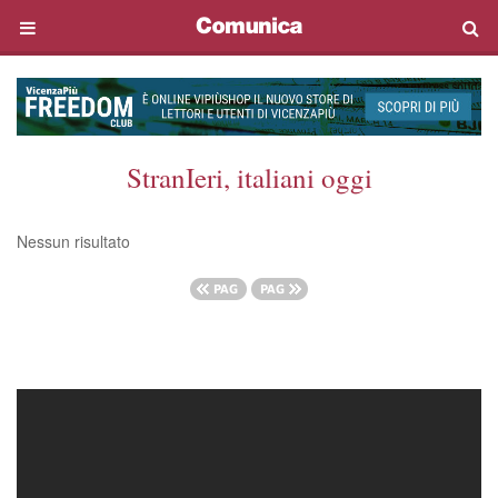
StranIeri, italiani oggi
Nessun risultato